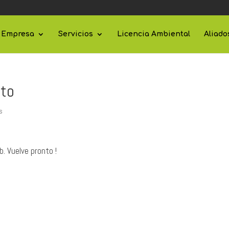
Empresa
Servicios
Licencia Ambiental
Aliado
nto
s
. Vuelve pronto !